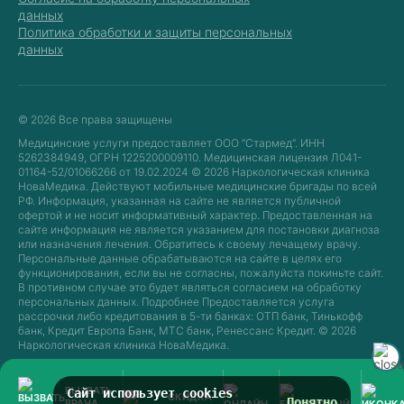
Кодирование «Эспераль»
данных
Кодирование «Двойной блок»
Политика обработки и защиты персональных
данных
© 2026 Все права защищены
Медицинские услуги предоставляет ООО “Стармед”. ИНН
5262384949, ОГРН 1225200009110. Медицинская лицензия Л041-
01164-52/01066266 от 19.02.2024 © 2026 Наркологическая клиника
НоваМедика. Действуют мобильные медицинские бригады по всей
РФ. Информация, указанная на сайте не является публичной
офертой и не носит информативный характер. Предоставленная на
сайте информация не является указанием для постановки диагноза
или назначения лечения. Обратитесь к своему лечащему врачу.
Персональные данные обрабатываются на сайте в целях его
функционирования, если вы не согласны, пожалуйста покиньте сайт.
В противном случае это будет являться согласием на обработку
персональных данных. Подробнее Предоставляется услуга
рассрочки либо кредитования в 5-ти банках: ОТП банк, Тинькофф
банк, Кредит Европа Банк, МТС банк, Ренессанс Кредит. © 2026
Наркологическая клиника НоваМедика.
ВЫЗВАТЬ
Сайт использует cookies
СКИДКА
Понятно
ВРАЧА