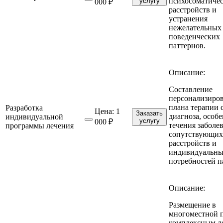
психосоматиче
услугу
000 ₽
расстройств и
устранения
нежелательных
поведенческих
паттернов.
Описание:
Составление
персонализиро
плана терапии 
Разработка
Цена:
1
Заказать
диагноза, особ
индивидуальной
услугу
000 ₽
течения заболе
программы лечения
сопутствующих
расстройств и
индивидуальн
потребностей п
Описание:
Размещение в
многоместной п
комплексным л