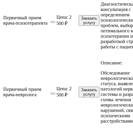
Диагностическ
консультация с
определением
Цена:
2
Первичный прием
Заказать
психологическ
врача-психотерапевта
услугу
500 ₽
проблем, выбо
оптимального 
психотерапии и
разработкой ст
работы с пацие
Описание:
Обследование
неврологическо
статуса, выявл
Цена:
2
патологий нер
Первичный прием
Заказать
системы и разр
врача-невролога
услугу
500 ₽
схемы лечения
неврологическ
нарушений, свя
психическими
расстройствами