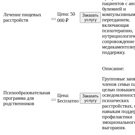
пациентов с ан
булимией и
Цена:
50
компульсивны
Лечение пищевых
Заказать
перееданием,
расстройств
услугу
000 ₽
включающая
психотерапию,
нутрициологич
сопровождение
медикаментозн
поддержку.
Описание:
Групповые заня
членов семьи п
целью повыше
Психообразовательная
осведомленност
Цена:
Заказать
программа для
психических
Бесплатно
услугу
родственников
расстройствах,
навыкам подде
профилактики
эмоциональног
выгорания.