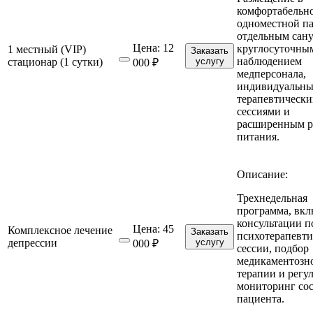
комфортабельн
одноместной па
отдельным сану
Цена:
12
круглосуточны
1 местный (VIP)
Заказать
наблюдением
стационар (1 сутки)
услугу
000 ₽
медперсонала,
индивидуальн
терапевтическ
сессиями и
расширенным 
питания.
Описание:
Трехнедельная
программа, вк
консультации п
Цена:
45
Комплексное лечение
Заказать
психотерапевти
депрессии
услугу
000 ₽
сессии, подбор
медикаментозн
терапии и регу
мониторинг со
пациента.