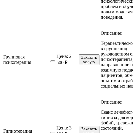
психологическ
проблем и обуч
новым моделям
поведения.
Описание:
Терапевтическо
в группе под
руководством 
Цена:
2
Групповая
Заказать
психотерапевта
психотерапия
услугу
500 ₽
направленное н
взаимную подд
пациентов, обм
опытом и отраб
социальных на
Описание:
Сеанс лечебног
гипноза для ко
фобий, тревож
Цена:
3
состояний,
Заказать
Гипнотерапия