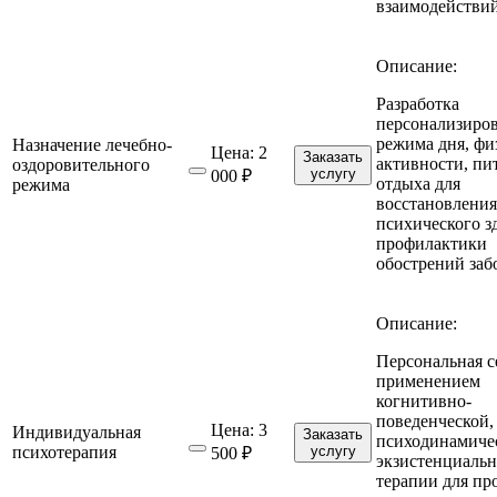
взаимодействий
Описание:
Разработка
персонализиро
режима дня, фи
Назначение лечебно-
Цена:
2
Заказать
активности, пи
оздоровительного
услугу
000 ₽
отдыха для
режима
восстановления
психического з
профилактики
обострений заб
Описание:
Персональная с
применением
когнитивно-
поведенческой,
Цена:
3
Индивидуальная
Заказать
психодинамиче
психотерапия
услугу
500 ₽
экзистенциаль
терапии для пр