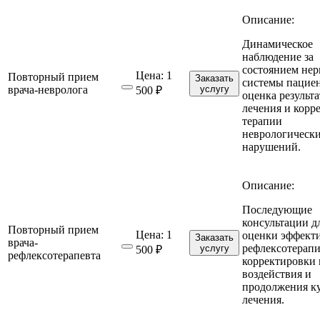
Описание:
Динамическое
наблюдение за
состоянием не
Цена:
1
Повторный прием
Заказать
системы пациен
врача-невролога
услугу
500 ₽
оценка результ
лечения и корр
терапии
неврологическ
нарушений.
Описание:
Последующие
консультации д
Повторный прием
Цена:
1
оценки эффект
Заказать
врача-
рефлексотерапи
услугу
500 ₽
рефлексотерапевта
корректировки
воздействия и
продолжения к
лечения.