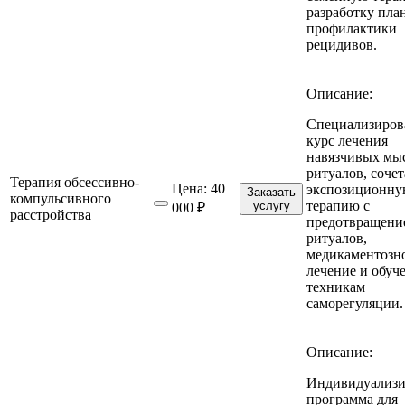
разработку пла
профилактики
рецидивов.
Описание:
Специализиро
курс лечения
навязчивых мы
ритуалов, соч
Терапия обсессивно-
Цена:
40
экспозиционн
Заказать
компульсивного
терапию с
услугу
000 ₽
расстройства
предотвращени
ритуалов,
медикаментозн
лечение и обуч
техникам
саморегуляции.
Описание:
Индивидуализи
программа для