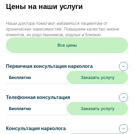
Цены на наши услуги
Наши доктора помогают избавиться пациентам от
хронических зависимостей. Повышаем качество жизни
клиентов, их родственников, родных и близких
Все цены
Первичная консультация нарколога
Бесплатно
Заказать услугу
Описание:
Телефонная консультация
30-минутная ознакомительная консультация для
новых пациентов, первичная оценка состояния,
Бесплатно
Заказать услугу
базовые рекомендации.
Описание:
Консультация нарколога
15-минутная анонимная консультация с дежурным