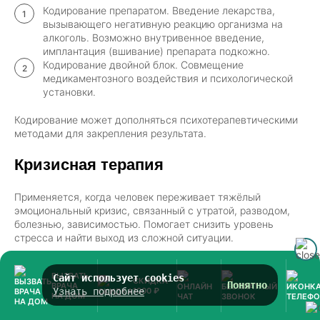
Кодирование препаратом. Введение лекарства,
вызывающего негативную реакцию организма на
алкоголь. Возможно внутривенное введение,
имплантация (вшивание) препарата подкожно.
Кодирование двойной блок. Совмещение
медикаментозного воздействия и психологической
установки.
Кодирование может дополняться психотерапевтическими
методами для закрепления результата.
Кризисная терапия
Применяется, когда человек переживает тяжёлый
эмоциональный кризис, связанный с утратой, разводом,
болезнью, зависимостью. Помогает снизить уровень
стресса и найти выход из сложной ситуации.
Используется при снятии алкогольной зависимости, когда
ВЫЗВАТЬ
Сайт использует cookies
пациент осознаёт проблему, но не знает, как справиться с
СКИДКА
Понятно
ВРАЧА
Узнать подробнее
1000 ₽
ней. Кризисная терапия даёт поддержку в первые
НА ДОМ
сложные дни отказа от алкоголя.